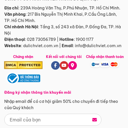
Địa chỉ
: 239A Hoàng Văn Thụ, P.Phú Nhuận, TP. Hồ Chí Minh.
Văn phòng
:
217 Bis Nguyễn Thị Minh Khai, P.Cầu Ông Lãnh,
TP. Hồ Chí Minh.
Chi nhánh Hà Nội
:
Tầng 3, số 243 xã Đàn, P.Đống Đa, TP. Hà
Nội
Điện thoại
:
028 73056789
|
Hotline
:
1900 1177
Website
:
dulichviet.com.vn
|
Email
:
info@dulichviet.com.vn
Chứng nhận
Kết nối với chúng tôi
Chấp nhận thanh toán
Đăng ký nhận thông tin khuyến mãi
Nhập email để có cơ hội giảm 50% cho chuyến đi tiếp theo
của Quý khách