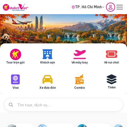
TP. Hồ Chí Minh
Tour trọn gói
Khách sạn
Vé máy bay
Vé vui chơi
Thêm
Visa
Xe đưa đón
Combo