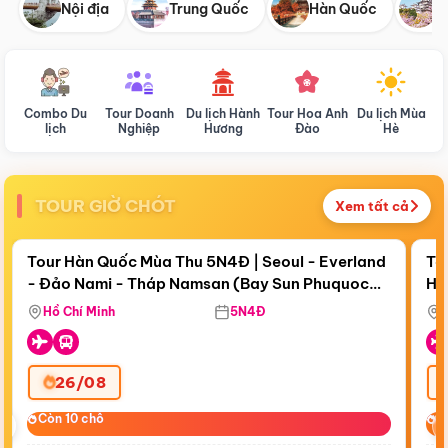
Nội địa
Trung Quốc
Hàn Quốc
N
Combo Du
Tour Doanh
Du lịch Hành
Tour Hoa Anh
Du lịch Mùa
D
lịch
Nghiệp
Hương
Đào
Hè
TOUR GIỜ CHÓT
Xem tất cả
Điểm nổi bật
Còn
18 ngày 20:14:59
Cò
Tour Hàn Quốc Mùa Thu 5N4Đ | Seoul - Everland
To
- Đảo Nami - Tháp Namsan (Bay Sun Phuquoc
Hò
Bay Sun Phuquoc Airways
Tặ
Airways)
Aq
Hồ Chí Minh
5N4Đ
26/08
‹
Còn 10 chỗ
Còn 10 chỗ
C
C