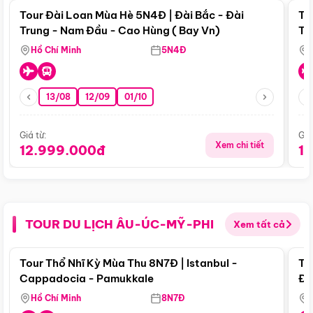
Tour Đài Loan Mùa Hè 5N4Đ | Đài Bắc - Đài
To
Trung - Nam Đầu - Cao Hùng ( Bay Vn)
Tr
Hồ Chí Minh
5N4Đ
13/08
12/09
01/10
Giá từ:
Giá
Xem chi tiết
12.999.000đ
1
TOUR DU LỊCH ÂU-ÚC-MỸ-PHI
Xem tất cả
Điểm nổi bật
Tour Thổ Nhĩ Kỳ Mùa Thu 8N7Đ | Istanbul -
To
Cappadocia - Pamukkale
Đế
Hồ Chí Minh
8N7Đ