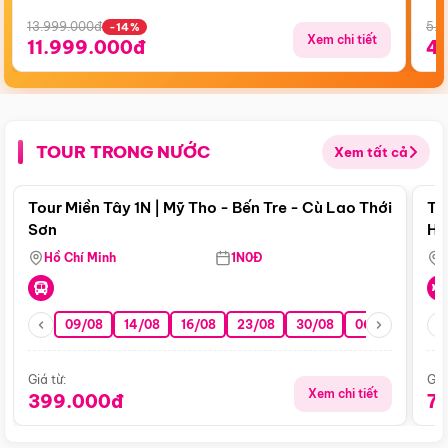
13.999.000đ
5.5
-14%
Xem chi tiết
11.999.000đ
4
TOUR TRONG NƯỚC
Xem tất cả
Điểm nổi bật
Tour Miền Tây 1N | Mỹ Tho - Bến Tre - Cù Lao Thới
To
Sơn
Hu
Hồ Chí Minh
1N0Đ
09/08
14/08
16/08
23/08
30/08
06/09
13/0
Giá từ:
Giá
Xem chi tiết
399.000đ
7