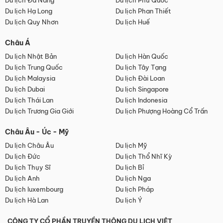
Du lịch Đà Nẵng
Du lịch Phú Quốc
Du lịch Hạ Long
Du lịch Phan Thiết
Du lịch Quy Nhơn
Du lịch Huế
Châu Á
Du lịch Nhật Bản
Du lịch Hàn Quốc
Du lịch Trung Quốc
Du lịch Tây Tạng
Du lịch Malaysia
Du lịch Đài Loan
Du lịch Dubai
Du lịch Singapore
Du lịch Thái Lan
Du lịch Indonesia
Du lịch Trương Gia Giới
Du lịch Phượng Hoàng Cổ Trấn
Châu Âu - Úc - Mỹ
Du lịch Châu Âu
Du lịch Mỹ
Du lịch Đức
Du lịch Thổ Nhĩ Kỳ
Du lịch Thụy Sĩ
Du lịch Bỉ
Du lịch Anh
Du lịch Nga
Du lịch luxembourg
Du lịch Pháp
Du lịch Hà Lan
Du lịch Ý
CÔNG TY CỔ PHẦN TRUYỀN THÔNG DU LỊCH VIỆT