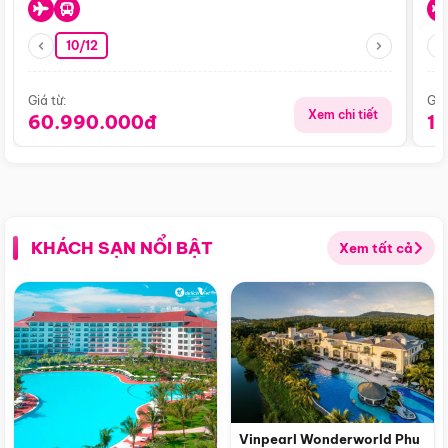
10/12
Giá từ:
Giá
Xem chi tiết
60.990.000đ
1
KHÁCH SẠN NỔI BẬT
Xem tất cả
Vinpearl Wonderworld Phu