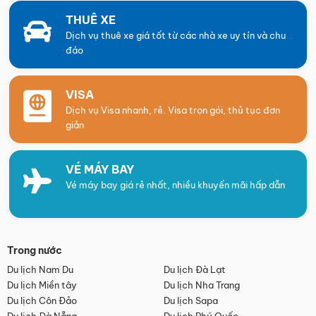
THUÊ XE
Dịch vụ thuê xe giá tốt từ các nhà xe uy tín và chu
đáo
VISA
Dịch vụ Visa nhanh, rẻ. Visa trọn gói, thủ tục đơn
giản
VÉ MÁY BAY
Vé máy bay giá rẻ nhất, nhiều khuyến mãi hấp dẫn
Trong nước
Du lịch Nam Du
Du lịch Đà Lạt
Du lịch Miền tây
Du lịch Nha Trang
Du lịch Côn Đảo
Du lịch Sapa