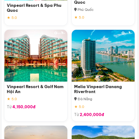
Quoc
Vinpearl Resort & Spa Phu
Phú Quốc
Quoc
★ 5.0
★ 5.0
Vinpearl Resort & Golf Nam
Melia Vinpearl Danang
Hội An
Riverfront
★ 5.0
Đà Nẵng
Từ
4,150,000đ
★ 5.0
Từ
2,400,000đ