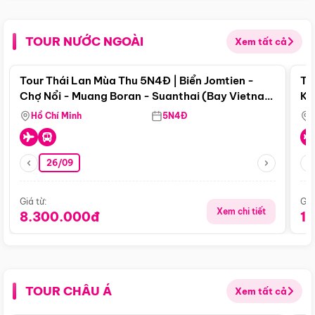
TOUR NƯỚC NGOÀI
Xem tất cả
Điểm nổi bật
Tour Thái Lan Mùa Thu 5N4Đ | Biển Jomtien -
To
Chợ Nổi - Muang Boran - Suanthai (Bay Vietnam
Ku
Airlines)
Si
Hồ Chí Minh
5N4Đ
26/09
Giá từ:
Giá
Xem chi tiết
8.300.000đ
1
TOUR CHÂU Á
Xem tất cả
Điểm nổi bật