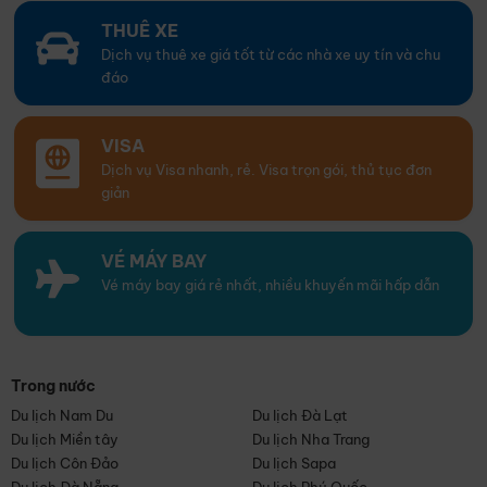
THUÊ XE
Dịch vụ thuê xe giá tốt từ các nhà xe uy tín và chu
đáo
VISA
Dịch vụ Visa nhanh, rẻ. Visa trọn gói, thủ tục đơn
giản
VÉ MÁY BAY
Vé máy bay giá rẻ nhất, nhiều khuyến mãi hấp dẫn
Trong nước
Du lịch Nam Du
Du lịch Đà Lạt
Du lịch Miền tây
Du lịch Nha Trang
Du lịch Côn Đảo
Du lịch Sapa