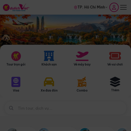
TP. Hồ Chí Minh
Tour trọn gói
Khách sạn
Vé máy bay
Vé vui chơi
Thêm
Visa
Xe đưa đón
Combo