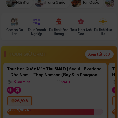
Nội địa
Trung Quốc
Hàn Quốc
N
Combo Du
Tour Doanh
Du lịch Hành
Tour Hoa Anh
Du lịch Mùa
D
lịch
Nghiệp
Hương
Đào
Hè
TOUR GIỜ CHÓT
Xem tất cả
Điểm nổi bật
Còn
16 ngày 13:52:11
Cò
Tour Hàn Quốc Mùa Thu 5N4Đ | Seoul - Everland
To
- Đảo Nami - Tháp Namsan (Bay Sun Phuquoc
Hò
Bay Sun Phuquoc Airways
Tặ
Airways)
Aq
Hồ Chí Minh
5N4Đ
26/08
‹
Còn 9/10 chỗ
Còn 9/10 chỗ
C
C