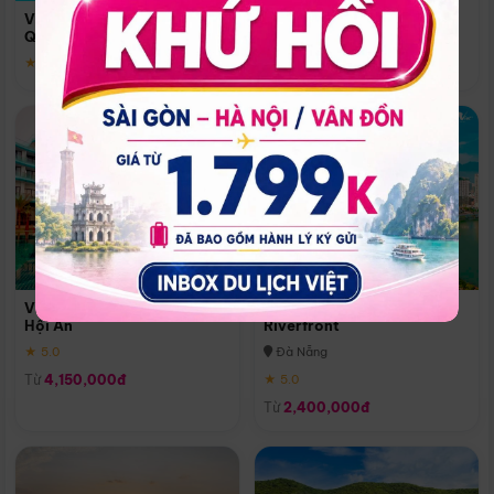
Quoc
Vinpearl Resort & Spa Phu
Phú Quốc
Quoc
★ 5.0
★ 5.0
Vinpearl Resort & Golf Nam
Melia Vinpearl Danang
Hội An
Riverfront
★ 5.0
Đà Nẵng
Từ
4,150,000đ
★ 5.0
Từ
2,400,000đ