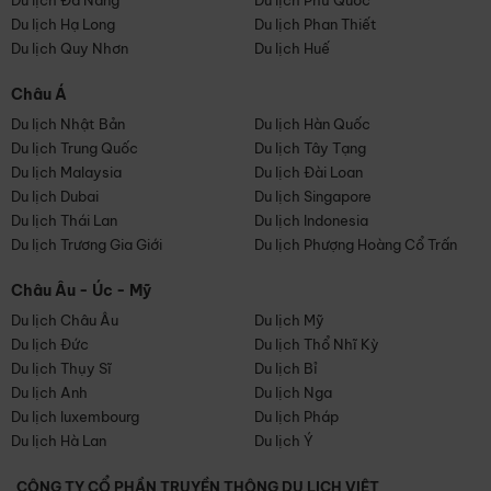
Du lịch Đà Nẵng
Du lịch Phú Quốc
Du lịch Hạ Long
Du lịch Phan Thiết
Du lịch Quy Nhơn
Du lịch Huế
Châu Á
Du lịch Nhật Bản
Du lịch Hàn Quốc
Du lịch Trung Quốc
Du lịch Tây Tạng
Du lịch Malaysia
Du lịch Đài Loan
Du lịch Dubai
Du lịch Singapore
Du lịch Thái Lan
Du lịch Indonesia
Du lịch Trương Gia Giới
Du lịch Phượng Hoàng Cổ Trấn
Châu Âu - Úc - Mỹ
Du lịch Châu Âu
Du lịch Mỹ
Du lịch Đức
Du lịch Thổ Nhĩ Kỳ
Du lịch Thụy Sĩ
Du lịch Bỉ
Du lịch Anh
Du lịch Nga
Du lịch luxembourg
Du lịch Pháp
Du lịch Hà Lan
Du lịch Ý
CÔNG TY CỔ PHẦN TRUYỀN THÔNG DU LỊCH VIỆT