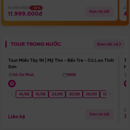
13.999.000đ
5.5
-14%
Xem chi tiết
11.999.000đ
4
TOUR TRONG NƯỚC
Xem tất cả
Điểm nổi bật
Tour Miền Tây 1N | Mỹ Tho - Bến Tre - Cù Lao Thới
To
Sơn
Hu
Hồ Chí Minh
1N0Đ
14/08
16/08
23/08
30/08
06/09
13/09
20/0
Giá
Xem chi tiết
7
Liên hệ