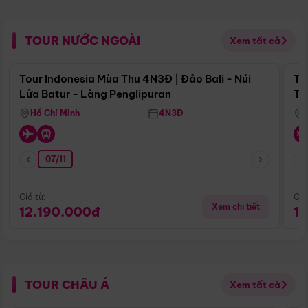
TOUR NƯỚC NGOÀI
Xem tất cả
Điểm nổi bật
Tour Indonesia Mùa Thu 4N3Đ | Đảo Bali - Núi
To
Lửa Batur - Làng Penglipuran
Tr
Hồ Chí Minh
4N3Đ
07/11
Giá từ:
Giá
Xem chi tiết
12.190.000đ
1
TOUR CHÂU Á
Xem tất cả
Điểm nổi bật