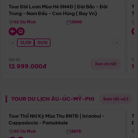
Tour Đài Loan Mùa Hè 5N4Đ | Đài Bắc - Đài
To
Trung - Nam Đầu - Cao Hùng ( Bay Vn)
Tr
Hồ Chí Minh
5N4Đ
12/09
01/10
Giá từ:
Giá
Xem chi tiết
12.999.000đ
1
TOUR DU LỊCH ÂU-ÚC-MỸ-PHI
Xem tất cả
Điểm nổi bật
Tour Thổ Nhĩ Kỳ Mùa Thu 8N7Đ | Istanbul -
To
Cappadocia - Pamukkale
Đế
Hồ Chí Minh
8N7Đ