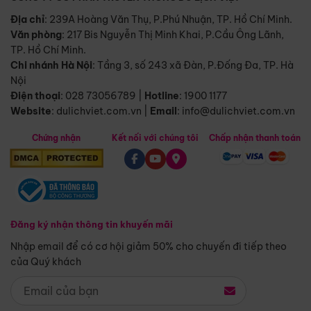
Địa chỉ
: 239A Hoàng Văn Thụ, P.Phú Nhuận, TP. Hồ Chí Minh.
Văn phòng
:
217 Bis Nguyễn Thị Minh Khai, P.Cầu Ông Lãnh,
TP. Hồ Chí Minh.
Chi nhánh Hà Nội
:
Tầng 3, số 243 xã Đàn, P.Đống Đa, TP. Hà
Nội
Điện thoại
:
028 73056789
|
Hotline
:
1900 1177
Website
:
dulichviet.com.vn
|
Email
:
info@dulichviet.com.vn
Chứng nhận
Kết nối với chúng tôi
Chấp nhận thanh toán
Đăng ký nhận thông tin khuyến mãi
Nhập email để có cơ hội giảm 50% cho chuyến đi tiếp theo
của Quý khách